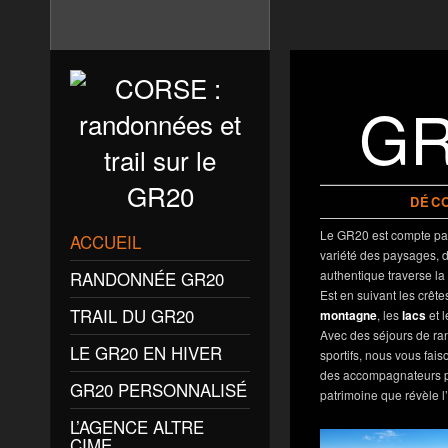
GR
DÉCO
Le
GR20
est compte par
ACCUEIL
variété des paysages, de
authentique
traverse la
RANDONNÉE GR20
Est en suivant les crêt
TRAIL DU GR20
montagne
, les
lacs
et 
Avec des séjours de ran
LE GR20 EN HIVER
sportifs, nous vous fais
des accompagnateurs p
GR20 PERSONNALISÉ
patrimoine que révèle l’
L’AGENCE ALTRE
CIME