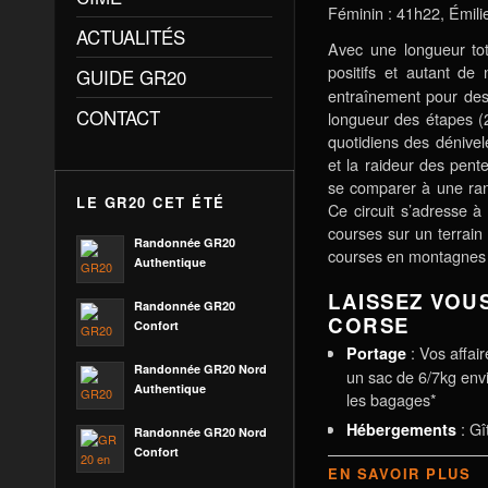
Féminin : 41h22, Émili
ACTUALITÉS
Avec une longueur to
positifs et autant de 
GUIDE GR20
entraînement pour des
CONTACT
longueur des étapes (
quotidiens des dénivelé
et la raideur des pent
se comparer à une ran
LE GR20 CET ÉTÉ
Ce circuit s’adresse à
courses sur un terrai
Randonnée GR20
courses en montagnes 
Authentique
LAISSEZ VOU
Randonnée GR20
CORSE
Confort
: Vos affair
Portage
Randonnée GR20 Nord
un sac de 6/7kg envi
Authentique
les bagages*
: Gî
Hébergements
Randonnée GR20 Nord
Confort
EN SAVOIR PLUS