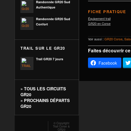
Randonnée GR20 Sud
Authentique
FICHE PRATIQUE
Équipement trail
Randonnée GR20 Sud
GR20 en Corse
Confort
Voir aussi :
GR20 Corse
,
Sai
TRAIL SUR LE GR20
Faites découvrir ce
Trail GR20 7 jours
Facebook
»
TOUS LES CIRCUITS
GR20
»
PROCHAINS DÉPARTS
GR20
© Copyright
Trail Corse &
GR20