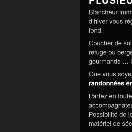
Blancheur immac
d’hiver vous ré
fond.
Coucher de sole
refuge ou berg
gourmands … le
Que vous soyez
randonnées en
Partez en tout
accompagnateu
Possibilité de 
matériel de séc