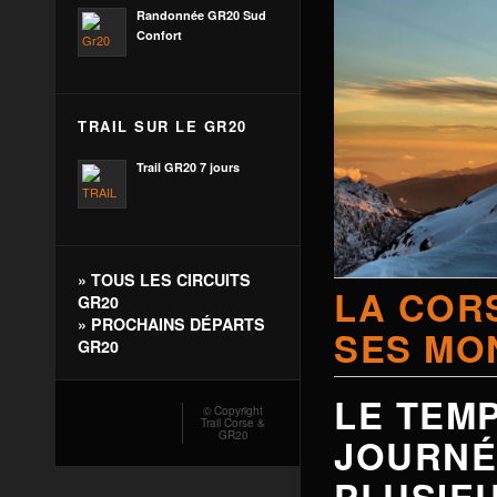
Randonnée GR20 Sud
Confort
TRAIL SUR LE GR20
Trail GR20 7 jours
»
TOUS LES CIRCUITS
LA COR
GR20
»
PROCHAINS DÉPARTS
SES MO
GR20
LE TEMP
© Copyright
Trail Corse &
GR20
JOURNÉ
PLUSIE