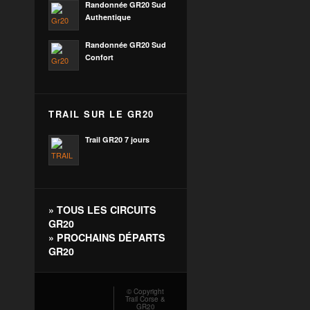
Randonnée GR20 Sud
Authentique
Randonnée GR20 Sud
Confort
TRAIL SUR LE GR20
Trail GR20 7 jours
»
TOUS LES CIRCUITS
GR20
»
PROCHAINS DÉPARTS
GR20
© Copyright
Trail Corse &
GR20