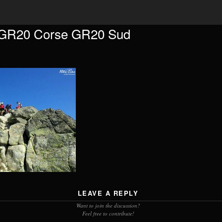
GR20 Corse GR20 Sud
LEAVE A REPLY
Want to join the discussion?
Feel free to contribute!