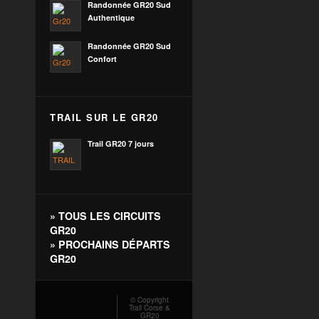
Randonnée GR20 Sud
Authentique
Randonnée GR20 Sud
Confort
TRAIL SUR LE GR20
Trail GR20 7 jours
»
TOUS LES CIRCUITS
GR20
»
PROCHAINS DÉPARTS
GR20
© Copyright
Trail Corse &
GR20